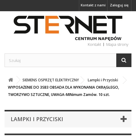
Kontakt z nami
Zaloguj się
Kontakt
Mapa strony
SIEMENS OSPRZĘT ELEKTRYCZNY
Lampki i Przyciski
WYPOSAŻENIE DO 3SB3 OBSADA DLA WYKONANIA OKRĄGŁEGO,
TWORZYWO SZTUCZNE, UWAGA-MINimum Zamów. 10 szt.
LAMPKI I PRZYCISKI