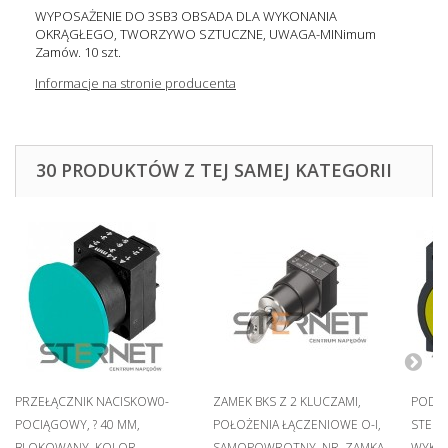
WYPOSAŻENIE DO 3SB3 OBSADA DLA WYKONANIA
OKRĄGŁEGO, TWORZYWO SZTUCZNE, UWAGA-MINimum
Zamów. 10 szt.
Informacje na stronie producenta
30 PRODUKTÓW Z TEJ SAMEJ KATEGORII
PRZEŁĄCZNIK NACISKOW0-
ZAMEK BKS Z 2 KLUCZAMI,
PODŚW
POCIĄGOWY, ? 40 MM,
POŁOŻENIA ŁĄCZENIOWE O-I,
STERO
BLOKOWANY, KOLOR
SAMOPOWROTNY, NR. ZAMKA
WYKON