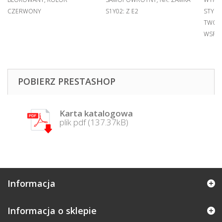
CZERWONY
S1Y02: Z E2
STYKÓ
TWOR
WSPOR
POBIERZ PRESTASHOP
Karta katalogowa
plik pdf (137.37kB)
Informacja
Informacja o sklepie