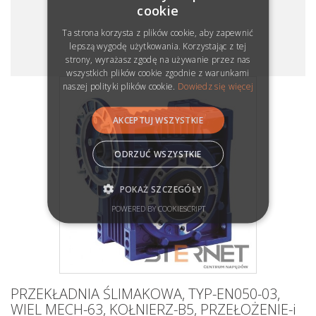
cookie
Ta strona korzysta z plików cookie, aby zapewnić
lepszą wygodę użytkowania. Korzystając z tej
strony, wyrażasz zgodę na używanie przez nas
wszystkich plików cookie zgodnie z warunkami
naszej polityki plików cookie.
Dowiedz się więcej
AKCEPTUJ WSZYSTKIE
ODRZUĆ WSZYSTKIE
POKAŻ SZCZEGÓŁY
POWERED BY COOKIESCRIPT
PRZEKŁADNIA ŚLIMAKOWA, TYP-EN050-03,
WIEL MECH-63, KOŁNIERZ-B5, PRZEŁOŻENIE-i