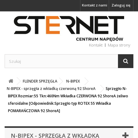
Kontakt z nami
Zaloguj się
Kontakt
Mapa strony
FLENDER SPRZĘGŁA
N-BIPEX
N-BIPEX - sprzęgła z wkładką czerwoną 92 ShoreA
Sprzęgło N-
BIPEX Rozmiar:55 Tkn:460Nm Wkładka CZERWONA 92 ShoreA żeliwo
sferoidalne [Odpowiednik:Sprzęgło typ ROTEX 55 Wkładka
POMARAŃCZOWA 92 ShoreA]
N-BIPEX - SPRZĘGŁA Z WKŁADKĄ