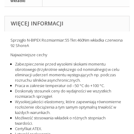
wkładki
WIĘCEJ INFORMACJI
Sprzęgło N-BIPEX Rozmiarmiar:55 Tkn:460Nm wkładka czerwona
92 ShoreA
Najważniejsze cechy
Zabezpieczenie przed wysokimi skokami momentu
obrotowego (trzykrotnie większego od nominalnego) w celu
eliminacji uderzeń momentu występujących np. podczas
rozruchu silników asynchronicznych.
Praca w zakresie temperatur od –50 °C do +100 °C.
Doskonały stosunek ceny do wydajności we wszystkich
rozmiarach sprzęgieł.
Wysokiej jakości elastomery, które zapewniają równomierne
rozłożenie obciążenia a tym samym optymalną trwałość w
każdych warunkach.
Możliwość stosowania wkładek o różnych stopniach
twardości.
Certyfikat ATEX.