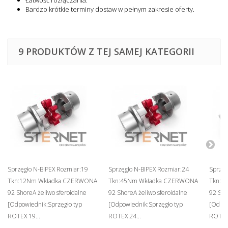
Łatwość rozłączania.
Bardzo krótkie terminy dostaw w pełnym zakresie oferty.
9 PRODUKTÓW Z TEJ SAMEJ KATEGORII
Sprzęgło N-BIPEX Rozmiar:19
Sprzęgło N-BIPEX Rozmiar:24
Sprzęg
Tkn:12Nm Wkładka CZERWONA
Tkn:45Nm Wkładka CZERWONA
Tkn:9
92 ShoreA żeliwo sferoidalne
92 ShoreA żeliwo sferoidalne
92 Sho
[Odpowiednik:Sprzęgło typ
[Odpowiednik:Sprzęgło typ
[Odpow
ROTEX 19...
ROTEX 24...
ROTEX 