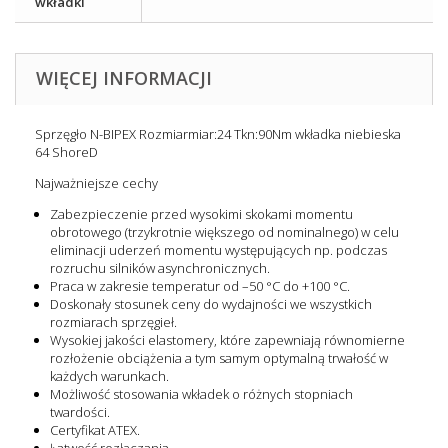
wkładki
WIĘCEJ INFORMACJI
Sprzęgło N-BIPEX Rozmiarmiar:24 Tkn:90Nm wkładka niebieska
64 ShoreD
Najważniejsze cechy
Zabezpieczenie przed wysokimi skokami momentu
obrotowego (trzykrotnie większego od nominalnego) w celu
eliminacji uderzeń momentu występujących np. podczas
rozruchu silników asynchronicznych.
Praca w zakresie temperatur od –50 °C do +100 °C.
Doskonały stosunek ceny do wydajności we wszystkich
rozmiarach sprzęgieł.
Wysokiej jakości elastomery, które zapewniają równomierne
rozłożenie obciążenia a tym samym optymalną trwałość w
każdych warunkach.
Możliwość stosowania wkładek o różnych stopniach
twardości.
Certyfikat ATEX.