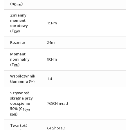
(n
)
Kmax
Zmienny
moment
15Nm
obrotowy
(T
)
KW
Rozmiar
24mm
Moment
nominalny
90Nm
(T
)
KN
Współczynnik
1.4
tłumienia (Ψ)
Sztywność
skrętna przy
obciążeniu
7680Nm/rad
50% (C
Tdyn
)
50%
Twartość
64 ShoreD