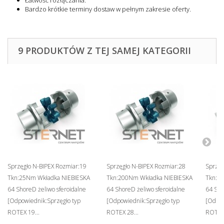
Łatwość rozłączania.
Bardzo krótkie terminy dostaw w pełnym zakresie oferty.
9 PRODUKTÓW Z TEJ SAMEJ KATEGORII
Sprzęgło N-BIPEX Rozmiar:19
Sprzęgło N-BIPEX Rozmiar:28
Sprzęg
Tkn:25Nm Wkładka NIEBIESKA
Tkn:200Nm Wkładka NIEBIESKA
Tkn:4
64 ShoreD żeliwo sferoidalne
64 ShoreD żeliwo sferoidalne
64 Sho
[Odpowiednik:Sprzęgło typ
[Odpowiednik:Sprzęgło typ
[Odpow
ROTEX 19...
ROTEX 28...
ROTEX 