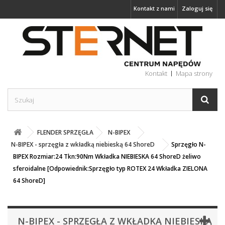
Kontakt z nami
Zaloguj się
Kontakt
Mapa strony
FLENDER SPRZĘGŁA
N-BIPEX
N-BIPEX - sprzęgła z wkładką niebieską 64 ShoreD
Sprzęgło N-
BIPEX Rozmiar:24 Tkn:90Nm Wkładka NIEBIESKA 64 ShoreD żeliwo
sferoidalne [Odpowiednik:Sprzęgło typ ROTEX 24 Wkładka ZIELONA
64 ShoreD]
N-BIPEX - SPRZĘGŁA Z WKŁADKĄ NIEBIESKĄ