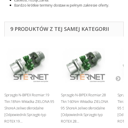
Łatwość rozłączania.
Bardzo krótkie terminy dostaw w pełnym zakresie oferty.
9 PRODUKTÓW Z TEJ SAMEJ KATEGORII
Sprzęgło N-BIPEX Rozmiar:19
Sprzęgło N-BIPEX Rozmiar:28
Sprzęg
Tkn:18Nm Wkładka ZIELONA 95
Tkn:160Nm Wkładka ZIELONA
Tkn:3
ShoreA żeliwo sferoidalne
95 ShoreA żeliwo sferoidalne
95 Sho
[Odpowiednik:Sprzęgło typ
[Odpowiednik:Sprzęgło typ
[Odpow
ROTEX 19...
ROTEX 28...
ROTEX 