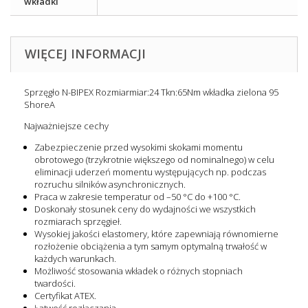
wkładki
WIĘCEJ INFORMACJI
Sprzęgło N-BIPEX Rozmiarmiar:24 Tkn:65Nm wkładka zielona 95
ShoreA
Najważniejsze cechy
Zabezpieczenie przed wysokimi skokami momentu
obrotowego (trzykrotnie większego od nominalnego) w celu
eliminacji uderzeń momentu występujących np. podczas
rozruchu silników asynchronicznych.
Praca w zakresie temperatur od –50 °C do +100 °C.
Doskonały stosunek ceny do wydajności we wszystkich
rozmiarach sprzęgieł.
Wysokiej jakości elastomery, które zapewniają równomierne
rozłożenie obciążenia a tym samym optymalną trwałość w
każdych warunkach.
Możliwość stosowania wkładek o różnych stopniach
twardości.
Certyfikat ATEX.