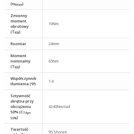
(n
)
Kmax
Zmienny
moment
10Nm
obrotowy
(T
)
KW
Rozmiar
24mm
Moment
nominalny
65Nm
(T
)
KN
Współczynnik
1.4
tłumienia (Ψ)
Sztywność
skrętna przy
obciążeniu
4240Nm/rad
50% (C
Tdyn
)
50%
Twartość
95 ShoreA