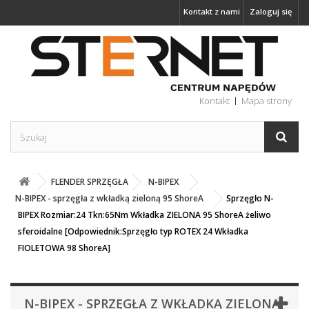
Kontakt z nami
Zaloguj się
Kontakt
Mapa strony
FLENDER SPRZĘGŁA
N-BIPEX
N-BIPEX - sprzęgła z wkładką zieloną 95 ShoreA
Sprzęgło N-
BIPEX Rozmiar:24 Tkn:65Nm Wkładka ZIELONA 95 ShoreA żeliwo
sferoidalne [Odpowiednik:Sprzęgło typ ROTEX 24 Wkładka
FIOLETOWA 98 ShoreA]
N-BIPEX - SPRZĘGŁA Z WKŁADKĄ ZIELONĄ