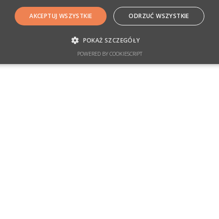
AKCEPTUJ WSZYSTKIE
ODRZUĆ WSZYSTKIE
POKAŻ SZCZEGÓŁY
POWERED BY COOKIESCRIPT