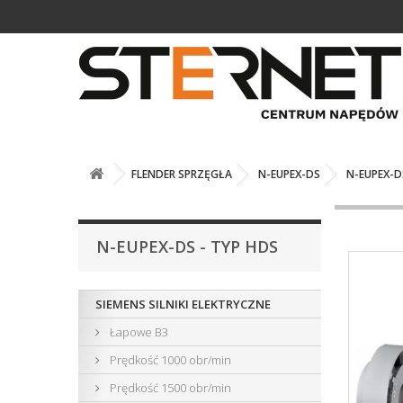
FLENDER SPRZĘGŁA
N-EUPEX-DS
N-EUPEX-D
N-EUPEX-DS - TYP HDS
SIEMENS SILNIKI ELEKTRYCZNE
Łapowe B3
Prędkość 1000 obr/min
Prędkość 1500 obr/min