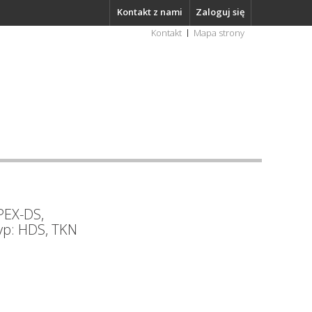
Kontakt z nami
Zaloguj się
Kontakt
Mapa strony
PEX-DS,
typ: HDS, TKN