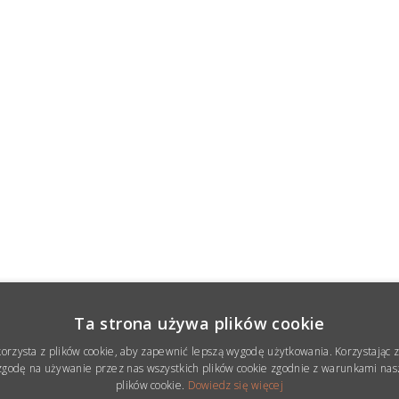
Ta strona używa plików cookie
korzysta z plików cookie, aby zapewnić lepszą wygodę użytkowania. Korzystając z 
godę na używanie przez nas wszystkich plików cookie zgodnie z warunkami nasz
plików cookie.
Dowiedz się więcej