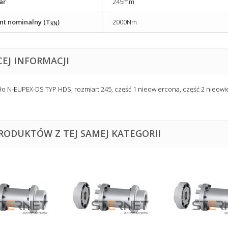
ar
245mm
t nominalny (T
)
2000Nm
KN
CEJ INFORMACJI
ło N-EUPEX-DS TYP HDS, rozmiar: 245, część 1 nieowiercona, część 2 nieow
PRODUKTÓW Z TEJ SAMEJ KATEGORII