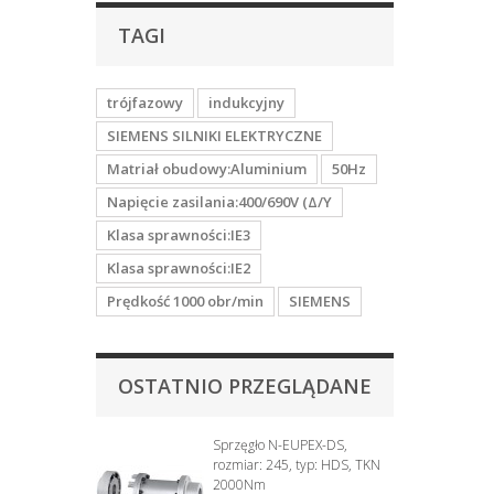
TAGI
trójfazowy
indukcyjny
SIEMENS SILNIKI ELEKTRYCZNE
Matriał obudowy:Aluminium
50Hz
Napięcie zasilania:400/690V (Δ/Y
Klasa sprawności:IE3
Klasa sprawności:IE2
Prędkość 1000 obr/min
SIEMENS
OSTATNIO PRZEGLĄDANE
Sprzęgło N-EUPEX-DS,
rozmiar: 245, typ: HDS, TKN
2000Nm