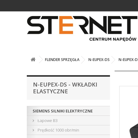
FLENDER SPRZĘGŁA
N-EUPEX-DS
N-EUPEX-DS
N-EUPEX-DS - WKŁADKI
ELASTYCZNE
SIEMENS SILNIKI ELEKTRYCZNE
Łapowe B3
Prędkość 1000 obr/min