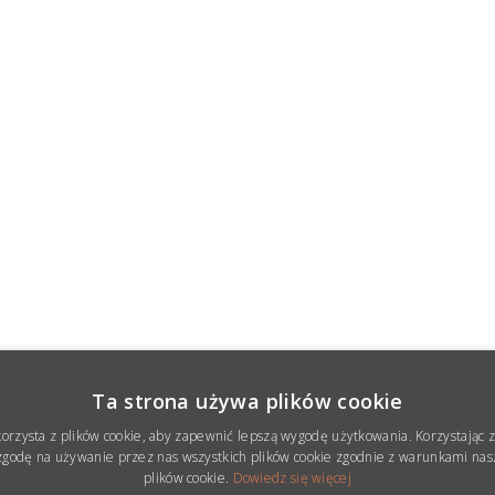
Ta strona używa plików cookie
korzysta z plików cookie, aby zapewnić lepszą wygodę użytkowania. Korzystając z 
godę na używanie przez nas wszystkich plików cookie zgodnie z warunkami nasz
plików cookie.
Dowiedz się więcej