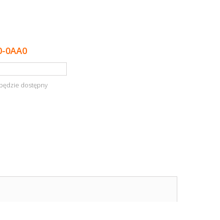
0-0AA0
będzie dostępny