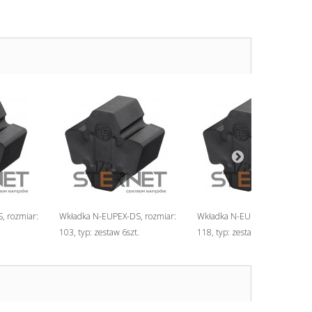
, rozmiar:
Wkładka N-EUPEX-DS, rozmiar:
Wkładka N-EUPEX-DS, rozmiar
103, typ: zestaw 6szt.
118, typ: zestaw 6szt.