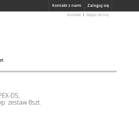
Kontakt z nami
Zaloguj się
Kontakt
Mapa strony
zt.
PEX-DS,
yp: zestaw 8szt.