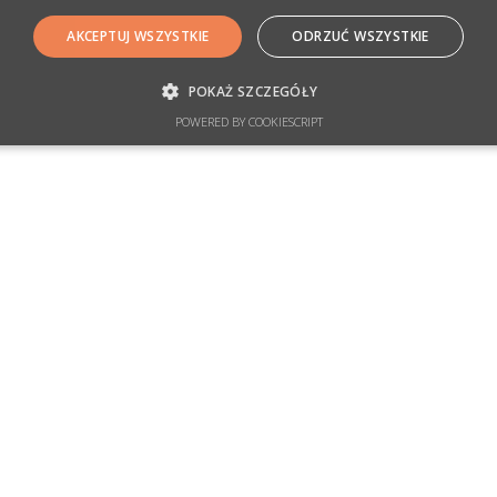
AKCEPTUJ WSZYSTKIE
ODRZUĆ WSZYSTKIE
POKAŻ SZCZEGÓŁY
POWERED BY COOKIESCRIPT