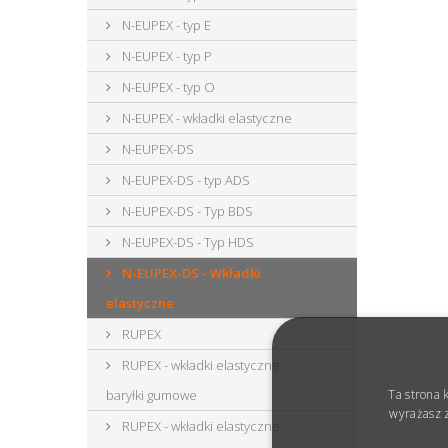
N-EUPEX - typ E
N-EUPEX - typ P
N-EUPEX - typ O
N-EUPEX - wkładki elastyczne
N-EUPEX-DS
N-EUPEX-DS - typ ADS
N-EUPEX-DS - Typ BDS
N-EUPEX-DS - Typ HDS
N-EUPEX-DS - Wkładki
elastyczne
RUPEX
RUPEX - wkładki elastyczne -
baryłki gumowe
Ta strona 
wyrażasz z
RUPEX - wkładki elastyczne -