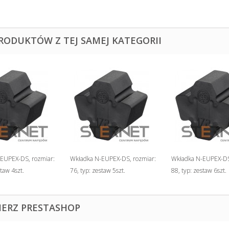
PRODUKTÓW Z TEJ SAMEJ KATEGORII
EUPEX-DS, rozmiar:
Wkładka N-EUPEX-DS, rozmiar:
Wkładka N-EUPEX-DS
staw 4szt.
76, typ: zestaw 5szt.
88, typ: zestaw 6szt.
IERZ PRESTASHOP