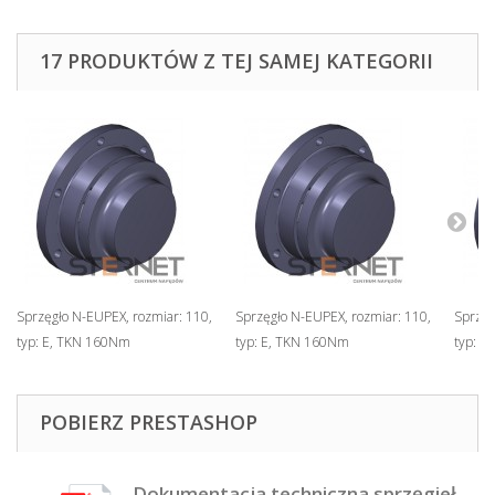
17 PRODUKTÓW Z TEJ SAMEJ KATEGORII
Sprzęgło N-EUPEX, rozmiar: 110,
Sprzęgło N-EUPEX, rozmiar: 110,
Sprzęg
typ: E, TKN 160Nm
typ: E, TKN 160Nm
typ: E
POBIERZ PRESTASHOP
Dokumentacja techniczna sprzęgieł