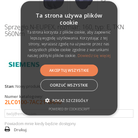
Ta strona używa plików
cookie
Sprzęgło N-EUPEX, rozmiar: 160, typ: E, TKN
Ta strona korzysta z plików cookie, aby zapewnić
560Nm
lepszą wygodę użytkowania. Korzystając z tej
strony, wyrażasz zgodę na używanie przez nas
wszystkich plików cookie zgodnie z warunkami
naszej polityki plików cookie.
Dowiedz się więcej
AKCEPTUJ WSZYSTKIE
ODRZUĆ WSZYSTKIE
Stan:
Nowy produkt
Numer katalogowy:
POKAŻ SZCZEGÓŁY
2LC0100-7AC21-0AA0
POWERED BY COOKIESCRIPT
Powiadom mnie kiedy będzie dostępny
Drukuj