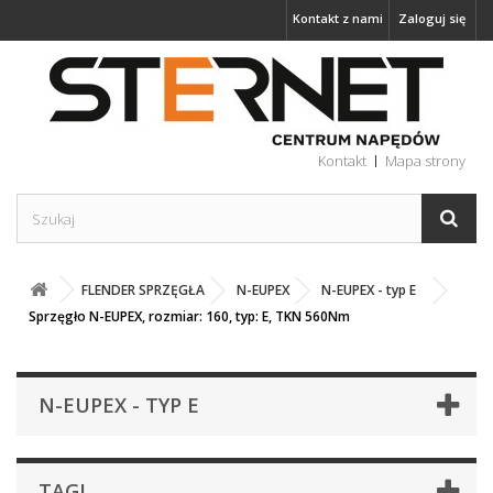
Kontakt z nami
Zaloguj się
Kontakt
Mapa strony
FLENDER SPRZĘGŁA
N-EUPEX
N-EUPEX - typ E
Sprzęgło N-EUPEX, rozmiar: 160, typ: E, TKN 560Nm
N-EUPEX - TYP E
TAGI