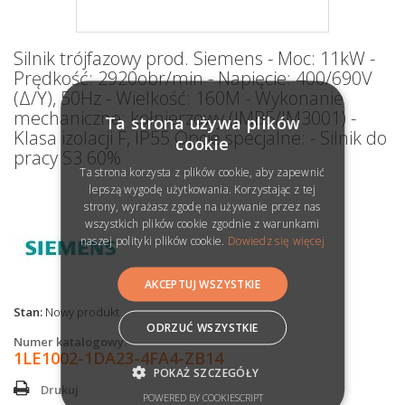
Silnik trójfazowy prod. Siemens - Moc: 11kW -
Prędkość: 2920obr/min - Napięcie: 400/690V
(Δ/Y), 50Hz - Wielkość: 160M - Wykonanie
mechaniczne: kołnierzowy (IMB5/IM3001) -
Ta strona używa plików
Klasa izolacji F, IP55 Opcje specjalne: - Silnik do
cookie
pracy S3 60%
Ta strona korzysta z plików cookie, aby zapewnić
lepszą wygodę użytkowania. Korzystając z tej
strony, wyrażasz zgodę na używanie przez nas
wszystkich plików cookie zgodnie z warunkami
naszej polityki plików cookie.
Dowiedz się więcej
AKCEPTUJ WSZYSTKIE
Stan:
Nowy produkt
ODRZUĆ WSZYSTKIE
Numer katalogowy:
1LE1002-1DA23-4FA4-ZB14
POKAŻ SZCZEGÓŁY
Drukuj
POWERED BY COOKIESCRIPT