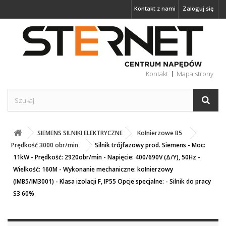
Kontakt z nami
Zaloguj się
Kontakt
Mapa strony
SIEMENS SILNIKI ELEKTRYCZNE
Kołnierzowe B5
Prędkość 3000 obr/min
Silnik trójfazowy prod. Siemens - Moc:
11kW - Prędkość: 2920obr/min - Napięcie: 400/690V (Δ/Y), 50Hz -
Wielkość: 160M - Wykonanie mechaniczne: kołnierzowy
(IMB5/IM3001) - Klasa izolacji F, IP55 Opcje specjalne: - Silnik do pracy
S3 60%