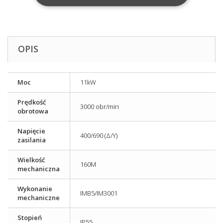
OPIS
Moc
11kW
Prędkość
3000 obr/min
obrotowa
Napięcie
400/690 (Δ/Y)
zasilania
Wielkość
160M
mechaniczna
Wykonanie
IMB5/IM3001
mechaniczne
Stopień
IP55