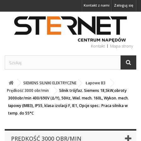
Kontakt z nami
Zaloguj się
Kontakt
Mapa strony
SIEMENS SILNIKI ELEKTRYCZNE
Łapowe B3
Prędkość 3000 obr/min
Silnik trójfaz. Siemens 18,5kW,obroty
3000obr/min 400/690V (Δ/Y), 50Hz, Wiel. mech. 160L, Wykon. mech.
łapowy (IMB3), IP55, klasa izolacji F, IE1, Opcje spec.: Praca silnika w
temp. do 55°C
PRĘDKOŚĆ 3000 OBR/MIN