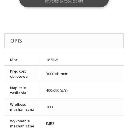
POWERED BY COOKIESCRIPT
OPIS
Moc
18.5kW
Prędkość
3000 obr/min
obrotowa
Napięcie
400/690 (Δ/Y)
zasilania
Wielkość
160L
mechaniczna
Wykonanie
IMB3
mechaniczne