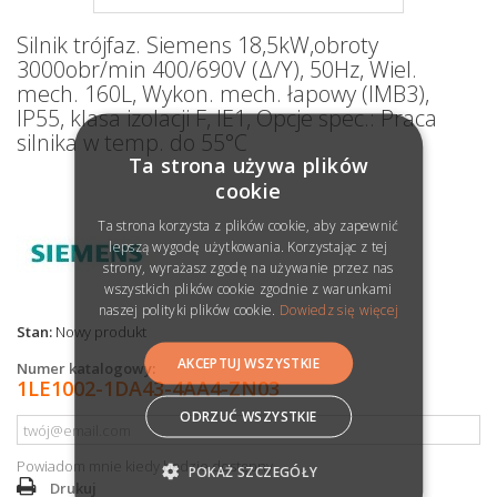
Silnik trójfaz. Siemens 18,5kW,obroty
3000obr/min 400/690V (Δ/Y), 50Hz, Wiel.
mech. 160L, Wykon. mech. łapowy (IMB3),
IP55, klasa izolacji F, IE1, Opcje spec.: Praca
silnika w temp. do 55°C
Ta strona używa plików
cookie
Ta strona korzysta z plików cookie, aby zapewnić
lepszą wygodę użytkowania. Korzystając z tej
strony, wyrażasz zgodę na używanie przez nas
wszystkich plików cookie zgodnie z warunkami
naszej polityki plików cookie.
Dowiedz się więcej
Stan:
Nowy produkt
AKCEPTUJ WSZYSTKIE
Numer katalogowy:
1LE1002-1DA43-4AA4-ZN03
ODRZUĆ WSZYSTKIE
Powiadom mnie kiedy będzie dostępny
POKAŻ SZCZEGÓŁY
Drukuj