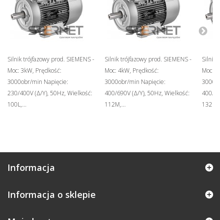
Silnik trójfazowy prod. SIEMENS -
Silnik trójfazowy prod. SIEMENS -
Silnik
Moc: 3kW, Prędkość:
Moc: 4kW, Prędkość:
Moc: 5
3000obr/min Napięcie:
3000obr/min Napięcie:
3000ob
230/400V (Δ/Y), 50Hz, Wielkość:
400/690V (Δ/Y), 50Hz, Wielkość:
400/69
100L,...
112M,...
132S,..
Informacja
Informacja o sklepie