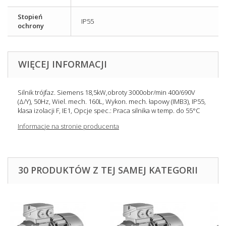
Stopień
IP55
ochrony
WIĘCEJ INFORMACJI
Silnik trójfaz. Siemens 18,5kW,obroty 3000obr/min 400/690V
(Δ/Y), 50Hz, Wiel. mech. 160L, Wykon. mech. łapowy (IMB3), IP55,
klasa izolacji F, IE1, Opcje spec.: Praca silnika w temp. do 55°C
Informacje na stronie producenta
30 PRODUKTÓW Z TEJ SAMEJ KATEGORII