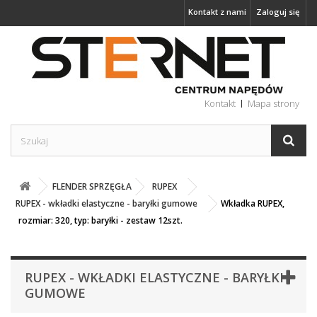
Kontakt z nami
Zaloguj się
Kontakt
Mapa strony
FLENDER SPRZĘGŁA
RUPEX
RUPEX - wkładki elastyczne - baryłki gumowe
Wkładka RUPEX,
rozmiar: 320, typ: baryłki - zestaw 12szt.
RUPEX - WKŁADKI ELASTYCZNE - BARYŁKI
GUMOWE