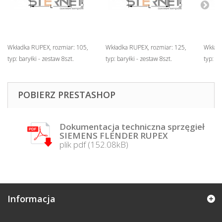
Wkładka RUPEX, rozmiar: 105,
Wkładka RUPEX, rozmiar: 125,
Wkładk
typ: baryłki - zestaw 8szt.
typ: baryłki - zestaw 8szt.
typ: ba
POBIERZ PRESTASHOP
Dokumentacja techniczna sprzęgieł
SIEMENS FLENDER RUPEX
plik pdf (152.08kB)
Informacja