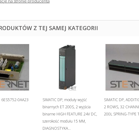
acje na stronie producenta
PRODUKTÓW Z TEJ SAMEJ KATEGORII
5 6ES5752-0AA23
SIMATIC DP, moduły wyjść
SIMATIC DP, ADDIT
binarnych ET 200S, 2 wyjścia
2 ROWS, 32 CHANN
binarne HIGH FEATURE 24V DC,
200L SPRING-TYPE 
szerokość modułu 15 MM,
DIAGNOSTYKA...