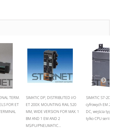
IONAL TERM.
SIMATIC DP, DISTRIBUTED I/O
SIMATIC S7-200, moduł wejść
ELS FOR ET
ET 200X: MOUNTING RAIL 520
cyfrowych EM 221, 8 wejść, 24
TERMINAL
MM, WIDE VERSION FOR MAX. 1
DC, wejścia typu SINK/SOURC
BM AND 1 EM AND 2
tylko CPU serii S7-22X
MS/FU/PNEUMATIC...