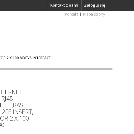
Kontakt z nami
Zaloguj się
Kontakt
Mapa strony
OR 2 X 100 MBIT/S INTERFACE
THERNET
RJ45
LET,BASE
2FE INSERT,
FOR 2 X 100
FACE