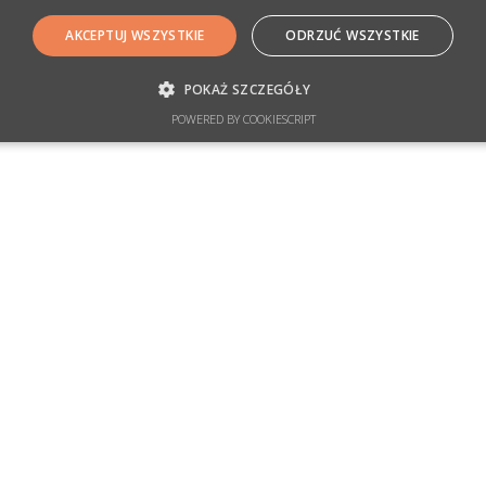
AKCEPTUJ WSZYSTKIE
ODRZUĆ WSZYSTKIE
POKAŻ SZCZEGÓŁY
POWERED BY COOKIESCRIPT