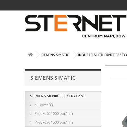
SIEMENS SIMATIC
INDUSTRIAL ETHERNET FASTCO
SIEMENS SIMATIC
SIEMENS SILNIKI ELEKTRYCZNE
Łapowe B3
Prędkość 1000 obr/min
Prędkość 1500 obr/min