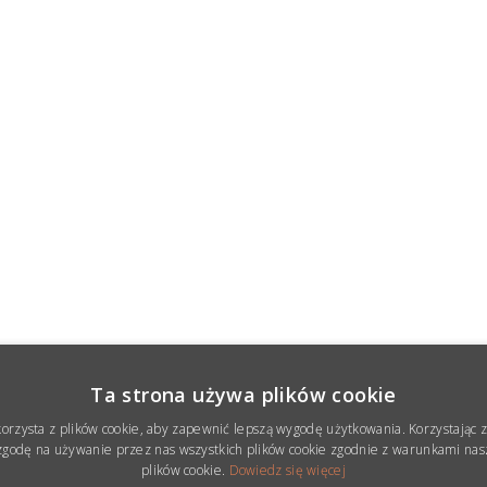
Ta strona używa plików cookie
korzysta z plików cookie, aby zapewnić lepszą wygodę użytkowania. Korzystając z 
godę na używanie przez nas wszystkich plików cookie zgodnie z warunkami nasz
plików cookie.
Dowiedz się więcej