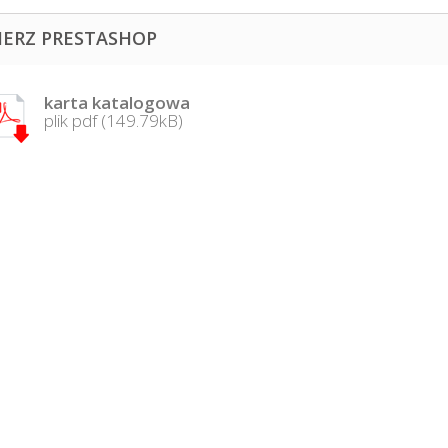
IERZ PRESTASHOP
karta katalogowa
plik pdf (149.79kB)