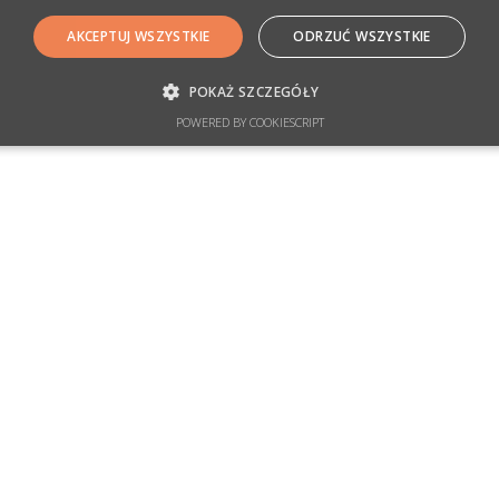
AKCEPTUJ WSZYSTKIE
ODRZUĆ WSZYSTKIE
POKAŻ SZCZEGÓŁY
POWERED BY COOKIESCRIPT