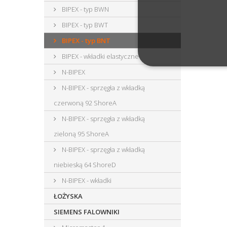
BIPEX - typ BWN
BIPEX - typ BWT
BIPEX - typ BNT
BIPEX - wkładki elastyczne
N-BIPEX
N-BIPEX - sprzęgła z wkładką
czerwoną 92 ShoreA
N-BIPEX - sprzęgła z wkładką
zieloną 95 ShoreA
N-BIPEX - sprzęgła z wkładką
niebieską 64 ShoreD
N-BIPEX - wkładki
ŁOŻYSKA
SIEMENS FALOWNIKI