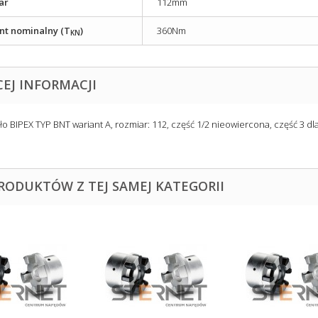
ar
112mm
t nominalny (T
)
360Nm
KN
CEJ INFORMACJI
ło BIPEX TYP BNT wariant A, rozmiar: 112, część 1/2 nieowiercona, część 3 dl
PRODUKTÓW Z TEJ SAMEJ KATEGORII