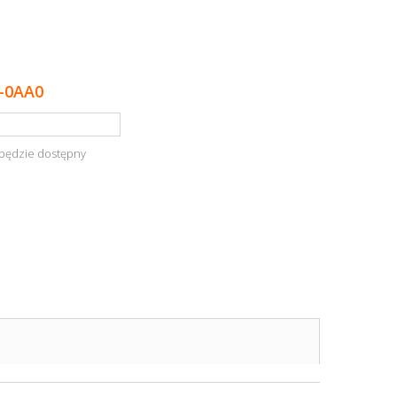
-0AA0
będzie dostępny