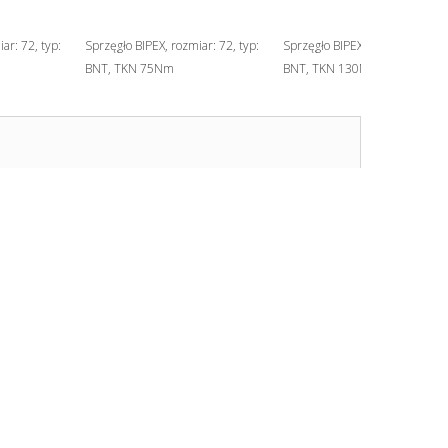
ar: 72, typ:
Sprzęgło BIPEX, rozmiar: 72, typ:
Sprzęgło BIPEX, rozmiar: 84, ty
BNT, TKN 75Nm
BNT, TKN 130Nm