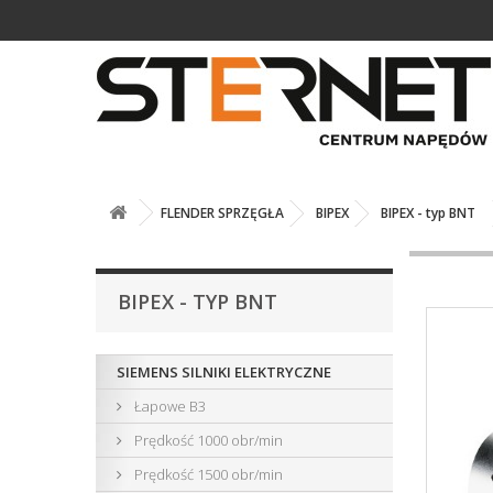
FLENDER SPRZĘGŁA
BIPEX
BIPEX - typ BNT
BIPEX - TYP BNT
SIEMENS SILNIKI ELEKTRYCZNE
Łapowe B3
Prędkość 1000 obr/min
Prędkość 1500 obr/min