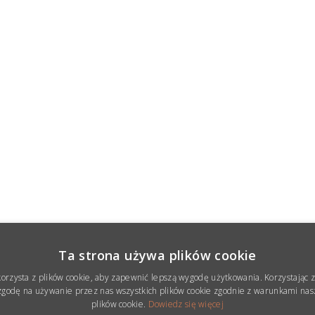
Ta strona używa plików cookie
korzysta z plików cookie, aby zapewnić lepszą wygodę użytkowania. Korzystając z 
godę na używanie przez nas wszystkich plików cookie zgodnie z warunkami nasz
plików cookie.
Dowiedz się więcej