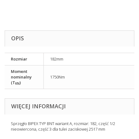
OPIS
Rozmiar
182mm
Moment
nominalny
1750Nm
(T
)
KN
WIĘCEJ INFORMACJI
Sprzęgło BIPEX TYP BNT wariant A, rozmiar: 182, część 1/2
nieowiercona, część 3 dla tulei zaciskowej 2517 mm