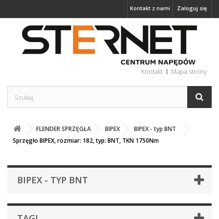
Kontakt z nami
Zaloguj się
Kontakt
Mapa strony
FLENDER SPRZĘGŁA
BIPEX
BIPEX - typ BNT
Sprzęgło BIPEX, rozmiar: 182, typ: BNT, TKN 1750Nm
BIPEX - TYP BNT
TAGI