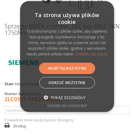
Ta strona używa plików
cookie
Sprzęgło BIPEX, rozmiar: 182, typ: BNT, TKN
Ta strona korzysta z plików cookie, aby zapewnić
1750Nm
lepszą wygodę użytkowania. Korzystając z tej
strony, wyrażasz zgodę na używanie przez nas
wszystkich plików cookie zgodnie z warunkami
naszej polityki plików cookie.
Dowiedz się więcej
AKCEPTUJ WSZYSTKIE
ODRZUĆ WSZYSTKIE
Stan:
Nowy produkt
Numer katalogowy:
POKAŻ SZCZEGÓŁY
2LC0121-1AE21-0AA0
POWERED BY COOKIESCRIPT
Powiadom mnie kiedy będzie dostępny
Drukuj