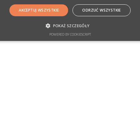
AKCEPTUJ WSZYSTKIE
ODRZUĆ WSZYSTKIE
POKAŻ SZCZEGÓŁY
POWERED BY COOKIESCRIPT