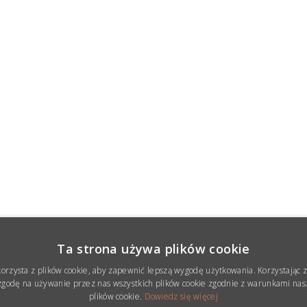
Ta strona używa plików cookie
korzysta z plików cookie, aby zapewnić lepszą wygodę użytkowania. Korzystając z 
godę na używanie przez nas wszystkich plików cookie zgodnie z warunkami nasz
plików cookie.
Dowiedz się więcej