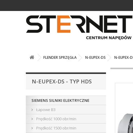
FLENDER SPRZĘGŁA
N-EUPEX-DS
N-EUPEX-D
N-EUPEX-DS - TYP HDS
SIEMENS SILNIKI ELEKTRYCZNE
Łapowe B3
Prędkość 1000 obr/min
Prędkość 1500 obr/min