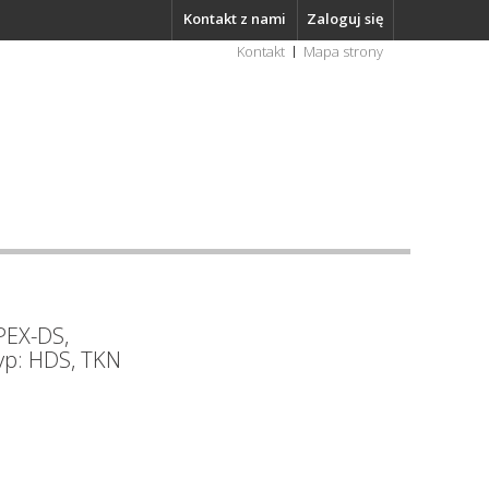
Kontakt z nami
Zaloguj się
Kontakt
Mapa strony
PEX-DS,
typ: HDS, TKN