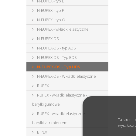
N-EUPEX - typ E
N-EUPEX - typ P
N-EUPEX - typ O
N-EUPEX - wkładki elastyczne
N-EUPEX-DS
N-EUPEX-DS - typ ADS
N-EUPEX-DS - Typ BDS
N-EUPEX-DS - Typ HDS
N-EUPEX-DS - Wkładki elastyczne
RUPEX
RUPEX - wkładki elastyczne -
baryłki gumowe
RUPEX - wkładki elastyczne -
Ta strona 
baryłki z trzpieniem
wyrażasz z
BIPEX