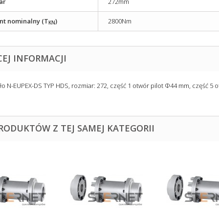
ar
272mm
t nominalny (T
)
2800Nm
KN
CEJ INFORMACJI
ło N-EUPEX-DS TYP HDS, rozmiar: 272, część 1 otwór pilot Φ44 mm, część 5 
PRODUKTÓW Z TEJ SAMEJ KATEGORII