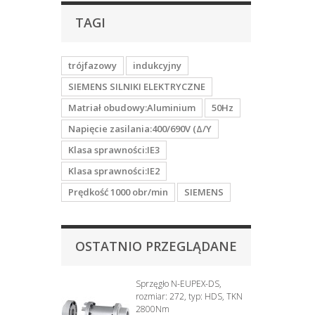
TAGI
trójfazowy
indukcyjny
SIEMENS SILNIKI ELEKTRYCZNE
Matriał obudowy:Aluminium
50Hz
Napięcie zasilania:400/690V (Δ/Y
Klasa sprawności:IE3
Klasa sprawności:IE2
Prędkość 1000 obr/min
SIEMENS
OSTATNIO PRZEGLĄDANE
Sprzęgło N-EUPEX-DS,
rozmiar: 272, typ: HDS, TKN
2800Nm