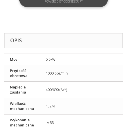
POWERED BY COOKIESCRIPT
OPIS
Moc
5.5kW
Prędkość
1000 obr/min
obrotowa
Napięcie
400/690 (Δ/Y)
zasilania
Wielkość
132M
mechaniczna
Wykonanie
IMB3
mechaniczne