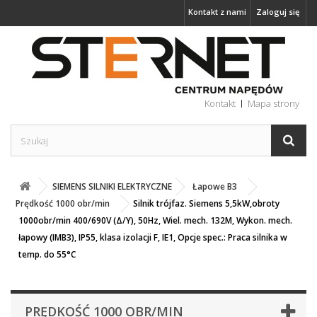
Kontakt z nami
Zaloguj się
Kontakt
Mapa strony
SIEMENS SILNIKI ELEKTRYCZNE
Łapowe B3
Prędkość 1000 obr/min
Silnik trójfaz. Siemens 5,5kW,obroty
1000obr/min 400/690V (Δ/Y), 50Hz, Wiel. mech. 132M, Wykon. mech.
łapowy (IMB3), IP55, klasa izolacji F, IE1, Opcje spec.: Praca silnika w
temp. do 55°C
PRĘDKOŚĆ 1000 OBR/MIN