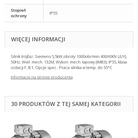
Stopień
IP55
ochrony
WIĘCEJ INFORMACJI
Silnik trójfaz. Siemens 5,5kW,obroty 1000obr/min 400/690V (Δ/Y),
50Hz, Wiel. mech. 132M, Wykon. mech. łapowy (IMB3), IP55, klasa
izolacji F, IE1, Opcje spec.: Praca silnika w temp. do 55°C
Informacje na stronie producenta
30 PRODUKTÓW Z TEJ SAMEJ KATEGORII