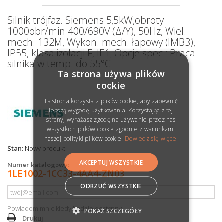
Silnik trójfaz. Siemens 5,5kW,obroty
1000obr/min 400/690V (Δ/Y), 50Hz, Wiel.
mech. 132M, Wykon. mech. łapowy (IMB3),
IP55, klasa izolacji F, IE1, Opcje spec.: Praca
silnika w temp. do 55°C
Ta strona używa plików
cookie
Ta strona korzysta z plików cookie, aby zapewnić
lepszą wygodę użytkowania. Korzystając z tej
strony, wyrażasz zgodę na używanie przez nas
wszystkich plików cookie zgodnie z warunkami
naszej polityki plików cookie.
Dowiedz się więcej
Stan:
Nowy produkt
AKCEPTUJ WSZYSTKIE
Numer katalogowy:
1LE1002-1CC33-4AA4-ZN03
ODRZUĆ WSZYSTKIE
Powiadom mnie kiedy będzie dostępny
POKAŻ SZCZEGÓŁY
Drukuj