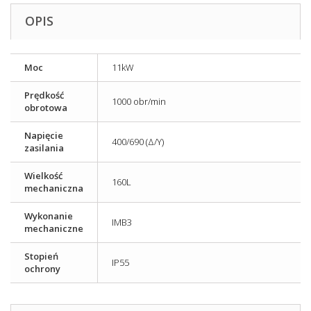
OPIS
Moc
11kW
Prędkość
1000 obr/min
obrotowa
Napięcie
400/690 (Δ/Y)
zasilania
Wielkość
160L
mechaniczna
Wykonanie
IMB3
mechaniczne
Stopień
IP55
ochrony