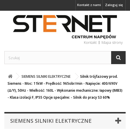
Kontakt z nami
Zaloguj się
Kontakt
Mapa strony
SIEMENS SILNIKI ELEKTRYCZNE
Silnik trójfazowy prod.
Siemens - Moc: 11kW - Prędkość: 965obr/min - Napięcie: 400/690V
(Δ/Y), 50Hz - Wielkość: 160L - Wykonanie mechaniczne: łapowy (IMB3)
- Klasa izolacji F, IP55 Opcje specjalne: - Silnik do pracy S3 60%
SIEMENS SILNIKI ELEKTRYCZNE