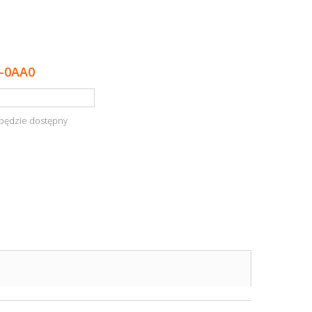
-0AA0
będzie dostępny