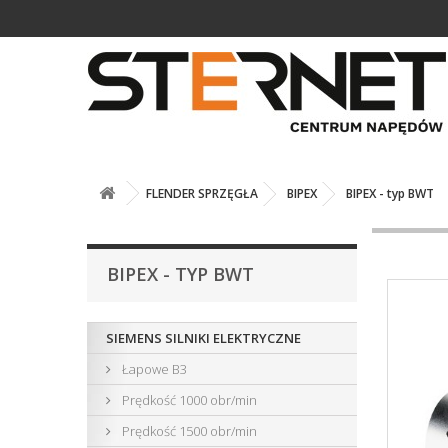
FLENDER SPRZĘGŁA
BIPEX
BIPEX - typ BWT
BIPEX - TYP BWT
SIEMENS SILNIKI ELEKTRYCZNE
Łapowe B3
Prędkość 1000 obr/min
Prędkość 1500 obr/min