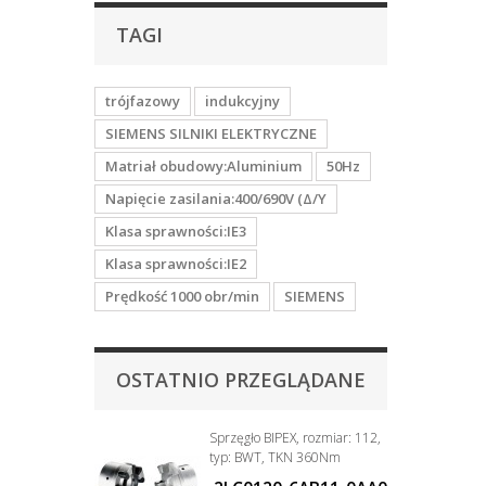
TAGI
trójfazowy
indukcyjny
SIEMENS SILNIKI ELEKTRYCZNE
Matriał obudowy:Aluminium
50Hz
Napięcie zasilania:400/690V (Δ/Y
Klasa sprawności:IE3
Klasa sprawności:IE2
Prędkość 1000 obr/min
SIEMENS
OSTATNIO PRZEGLĄDANE
Sprzęgło BIPEX, rozmiar: 112,
typ: BWT, TKN 360Nm