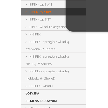
BIPEX - typ BWN
BIPEX - typ BWT
BIPEX - typ BNT
BIPEX - wkładki elastyczne
N-BIPEX
N-BIPEX - sprzęgła z wkładką
czerwoną 92 ShoreA
N-BIPEX - sprzęgła z wkładką
zieloną 95 ShoreA
N-BIPEX - sprzęgła z wkładką
niebieską 64 ShoreD
N-BIPEX - wkładki
ŁOŻYSKA
SIEMENS FALOWNIKI