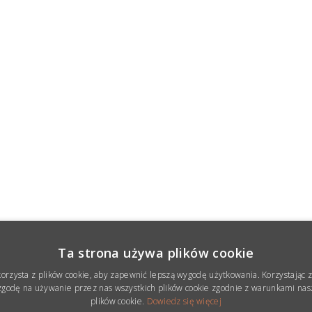
Ta strona używa plików cookie
korzysta z plików cookie, aby zapewnić lepszą wygodę użytkowania. Korzystając z 
godę na używanie przez nas wszystkich plików cookie zgodnie z warunkami nasz
plików cookie.
Dowiedz się więcej