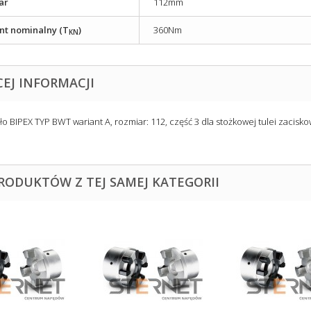
ar
112mm
t nominalny (T
)
360Nm
KN
CEJ INFORMACJI
ło BIPEX TYP BWT wariant A, rozmiar: 112, część 3 dla stożkowej tulei zacisk
PRODUKTÓW Z TEJ SAMEJ KATEGORII