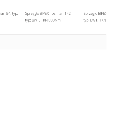
ar: 84, typ:
Sprzęgło BIPEX, rozmiar: 142,
Sprzęgło BIPEX, rozmiar: 182,
typ: BWT, TKN 800Nm
typ: BWT, TKN 1750Nm