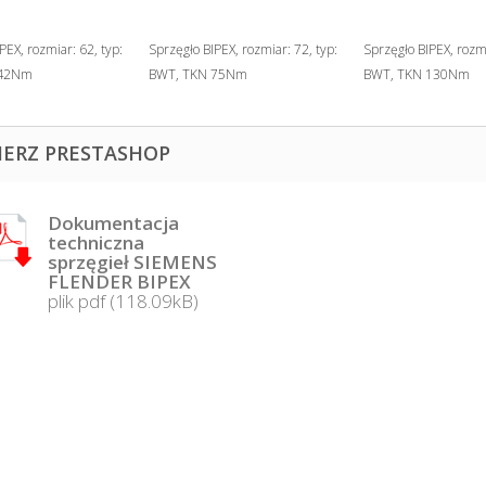
PEX, rozmiar: 62, typ:
Sprzęgło BIPEX, rozmiar: 72, typ:
Sprzęgło BIPEX, rozmi
 42Nm
BWT, TKN 75Nm
BWT, TKN 130Nm
IERZ PRESTASHOP
Dokumentacja
techniczna
sprzęgieł SIEMENS
FLENDER BIPEX
plik pdf (118.09kB)