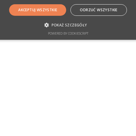
AKCEPTUJ WSZYSTKIE
ODRZUĆ WSZYSTKIE
POKAŻ SZCZEGÓŁY
POWERED BY COOKIESCRIPT