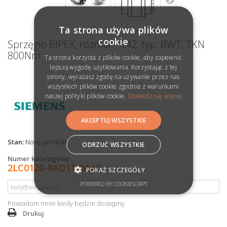
Ta strona używa plików
cookie
Sprzęgło BIPEX, rozmiar: 142, typ: BWT, TKN
800Nm
Ta strona korzysta z plików cookie, aby zapewnić
lepszą wygodę użytkowania. Korzystając z tej
strony, wyrażasz zgodę na używanie przez nas
wszystkich plików cookie zgodnie z warunkami
naszej polityki plików cookie.
Dowiedz się więcej
AKCEPTUJ WSZYSTKIE
Stan:
Nowy produkt
ODRZUĆ WSZYSTKIE
Numer katalogowy:
2LC0120-8AD11-0AA0
POKAŻ SZCZEGÓŁY
POWERED BY COOKIESCRIPT
Powiadom mnie kiedy będzie dostępny
Drukuj