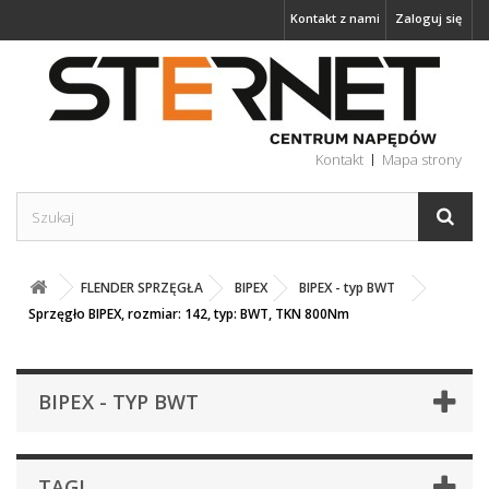
Kontakt z nami
Zaloguj się
Kontakt
Mapa strony
FLENDER SPRZĘGŁA
BIPEX
BIPEX - typ BWT
Sprzęgło BIPEX, rozmiar: 142, typ: BWT, TKN 800Nm
BIPEX - TYP BWT
TAGI