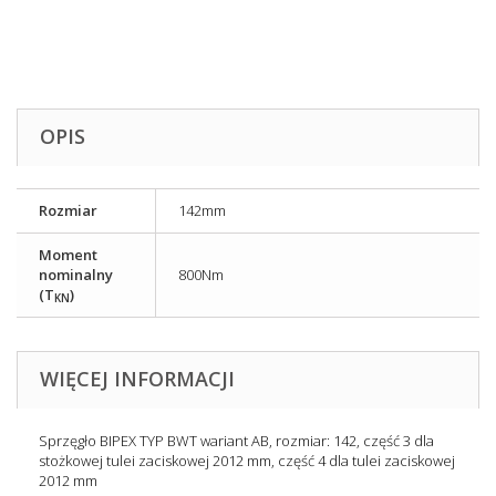
OPIS
Rozmiar
142mm
Moment
nominalny
800Nm
(T
)
KN
WIĘCEJ INFORMACJI
Sprzęgło BIPEX TYP BWT wariant AB, rozmiar: 142, część 3 dla
stożkowej tulei zaciskowej 2012 mm, część 4 dla tulei zaciskowej
2012 mm