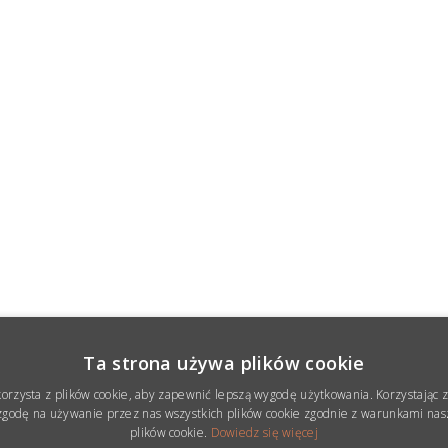
Ta strona używa plików cookie
korzysta z plików cookie, aby zapewnić lepszą wygodę użytkowania. Korzystając z 
godę na używanie przez nas wszystkich plików cookie zgodnie z warunkami nasz
plików cookie.
Dowiedz się więcej