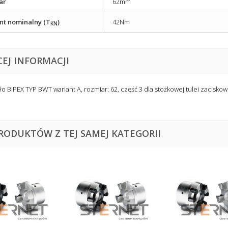
ar
62mm
t nominalny (T
)
42Nm
KN
CEJ INFORMACJI
ło BIPEX TYP BWT wariant A, rozmiar: 62, część 3 dla stożkowej tulei zacisko
PRODUKTÓW Z TEJ SAMEJ KATEGORII