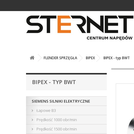
FLENDER SPRZĘGŁA
BIPEX
BIPEX - typ BWT
BIPEX - TYP BWT
SIEMENS SILNIKI ELEKTRYCZNE
Łapowe B3
Prędkość 1000 obr/min
Prędkość 1500 obr/min