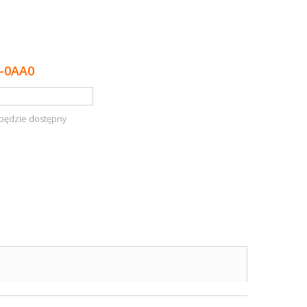
-0AA0
będzie dostępny