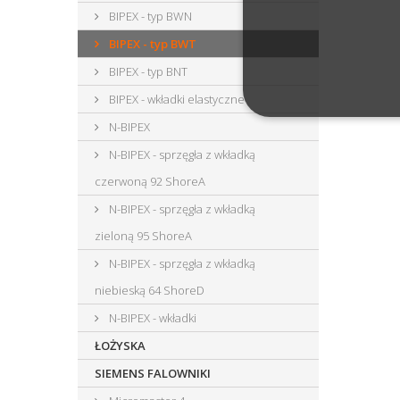
BIPEX - typ BWN
BIPEX - typ BWT
BIPEX - typ BNT
BIPEX - wkładki elastyczne
N-BIPEX
N-BIPEX - sprzęgła z wkładką
czerwoną 92 ShoreA
N-BIPEX - sprzęgła z wkładką
zieloną 95 ShoreA
N-BIPEX - sprzęgła z wkładką
niebieską 64 ShoreD
N-BIPEX - wkładki
ŁOŻYSKA
SIEMENS FALOWNIKI