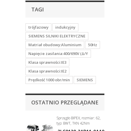
TAGI
trójfazowy
indukcyjny
SIEMENS SILNIKI ELEKTRYCZNE
Matriał obudowy:Aluminium
50Hz
Napięcie zasilania:400/690V (Δ/Y
Klasa sprawności:IE3
Klasa sprawności:IE2
Prędkość 1000 obr/min
SIEMENS
OSTATNIO PRZEGLĄDANE
Sprzęgło BIPEX, rozmiar: 62,
typ: BWT, TKN 42Nm