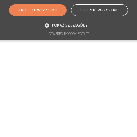
AKCEPTUJ WSZYSTKIE
ODRZUĆ WSZYSTKIE
POKAŻ SZCZEGÓŁY
POWERED BY COOKIESCRIPT