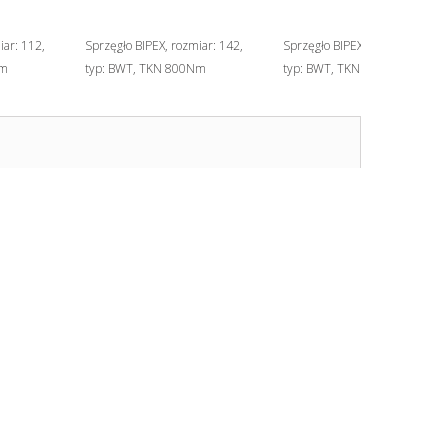
iar: 112,
Sprzęgło BIPEX, rozmiar: 142,
Sprzęgło BIPEX, rozmiar: 182,
Nm
typ: BWT, TKN 800Nm
typ: BWT, TKN 1750Nm