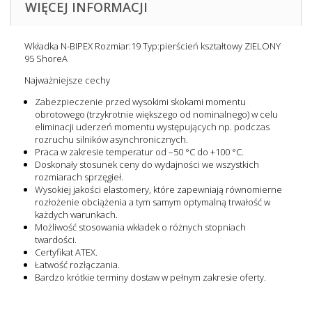
WIĘCEJ INFORMACJI
Wkładka N-BIPEX Rozmiar:19 Typ:pierścień kształtowy ZIELONY
95 ShoreA
Najważniejsze cechy
Zabezpieczenie przed wysokimi skokami momentu
obrotowego (trzykrotnie większego od nominalnego) w celu
eliminacji uderzeń momentu występujących np. podczas
rozruchu silników asynchronicznych.
Praca w zakresie temperatur od –50 °C do +100 °C.
Doskonały stosunek ceny do wydajności we wszystkich
rozmiarach sprzęgieł.
Wysokiej jakości elastomery, które zapewniają równomierne
rozłożenie obciążenia a tym samym optymalną trwałość w
każdych warunkach.
Możliwość stosowania wkładek o różnych stopniach
twardości.
Certyfikat ATEX.
Łatwość rozłączania.
Bardzo krótkie terminy dostaw w pełnym zakresie oferty.