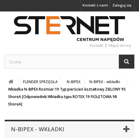
Kontakt z nami
Zaloguj się
Kontakt
Mapa strony
FLENDER SPRZĘGŁA
N-BIPEX
N-BIPEX - wkładki
Wkładka N-BIPEX Rozmiar:19 Typ:pierścień kształtowy ZIELONY 95
ShoreA [Odpowiednik:Wkładka typu ROTEX 19 FIOLETOWA 98
ShoreA]
N-BIPEX - WKŁADKI