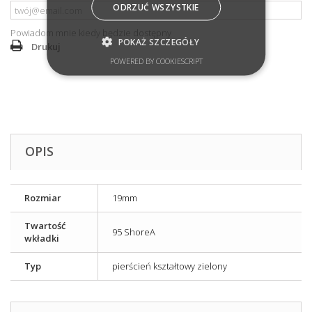
ODRZUĆ WSZYSTKIE
Powiadom mnie kiedy będzie dostępny
POKAŻ SZCZEGÓŁY
Drukuj
POWERED BY COOKIESCRIPT
OPIS
Rozmiar
19mm
Twartość
95 ShoreA
wkładki
Typ
pierścień kształtowy zielony