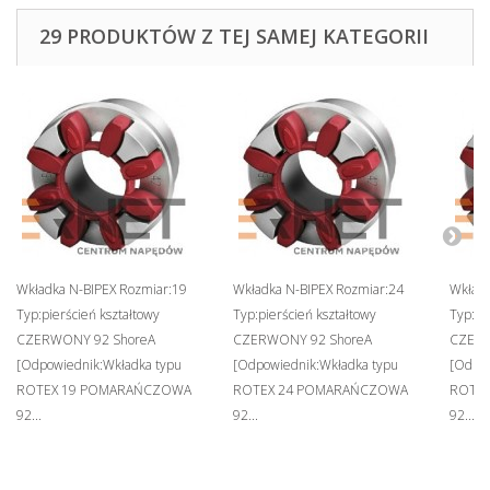
29 PRODUKTÓW Z TEJ SAMEJ KATEGORII
Wkładka N-BIPEX Rozmiar:19
Wkładka N-BIPEX Rozmiar:24
Wkładk
Typ:pierścień kształtowy
Typ:pierścień kształtowy
Typ:pi
CZERWONY 92 ShoreA
CZERWONY 92 ShoreA
CZERW
[Odpowiednik:Wkładka typu
[Odpowiednik:Wkładka typu
[Odpow
ROTEX 19 POMARAŃCZOWA
ROTEX 24 POMARAŃCZOWA
ROTE
92...
92...
92...