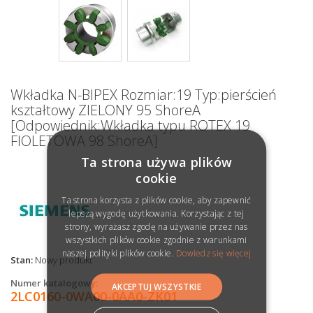
Wkładka N-BIPEX Rozmiar:19 Typ:pierścień
kształtowy ZIELONY 95 ShoreA
[Odpowiednik:Wkładka typu ROTEX 19
FIOLETOWA 98 ShoreA]
Ta strona używa plików
cookie
Ta strona korzysta z plików cookie, aby zapewnić
lepszą wygodę użytkowania. Korzystając z tej
strony, wyrażasz zgodę na używanie przez nas
wszystkich plików cookie zgodnie z warunkami
naszej polityki plików cookie.
Dowiedz się więcej
Stan:
Nowy produkt
Numer katalogowy:
AKCEPTUJ WSZYSTKIE
2LC0160-0WA00-0AA0-ZK01