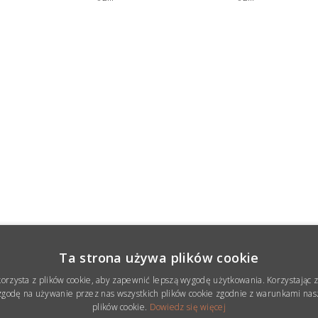
Ta strona używa plików cookie
korzysta z plików cookie, aby zapewnić lepszą wygodę użytkowania. Korzystając z 
godę na używanie przez nas wszystkich plików cookie zgodnie z warunkami nasz
plików cookie.
Dowiedz się więcej