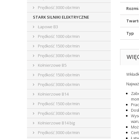
Prędkość 3000 obr/min
Rozmi
STARK SILNIKI ELEKTRYCZNE
Twart
Łapowe B3
Typ
Prędkość 1000 obr/min
Prędkość 1500 obr/min
Prędkość 3000 obr/min
WIĘ
Kołnierzowe B5
Wkładk
Prędkość 1500 obr/min
Najważ
Prędkość 3000 obr/min
Zabe
Kołnierzowe B14
mome
Prędkość 1500 obr/min
Prac
Dosk
Prędkość 3000 obr/min
Wyso
war
Kołnierzowe B14 big
Możl
Prędkość 3000 obr/min
Cert
Łatw