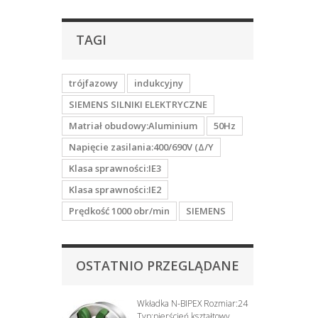
TAGI
trójfazowy
indukcyjny
SIEMENS SILNIKI ELEKTRYCZNE
Matriał obudowy:Aluminium
50Hz
Napięcie zasilania:400/690V (Δ/Y
Klasa sprawności:IE3
Klasa sprawności:IE2
Prędkość 1000 obr/min
SIEMENS
OSTATNIO PRZEGLĄDANE
Wkładka N-BIPEX Rozmiar:24
Typ:pierścień kształtowy