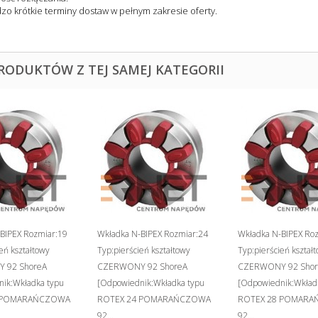
zo krótkie terminy dostaw w pełnym zakresie oferty.
PRODUKTÓW Z TEJ SAMEJ KATEGORII
BIPEX Rozmiar:19
Wkładka N-BIPEX Rozmiar:24
Wkładka N-BIPEX Ro
eń kształtowy
Typ:pierścień kształtowy
Typ:pierścień kształ
 92 ShoreA
CZERWONY 92 ShoreA
CZERWONY 92 Shor
ik:Wkładka typu
[Odpowiednik:Wkładka typu
[Odpowiednik:Wkład
 POMARAŃCZOWA
ROTEX 24 POMARAŃCZOWA
ROTEX 28 POMAR
92...
92...