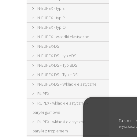
N-EUPEX - typ E
N-EUPEX - typ P
N-EUPEX - typ O
N-EUPEX - wkładki elastyczne
N-EUPEX-DS
N-EUPEX-DS - typ ADS
N-EUPEX-DS - Typ BDS
N-EUPEX-DS - Typ HDS
N-EUPEX-DS - Wkładki elastyczne
RUPEX
RUPEX - wkładki elastyczne -
baryłki gumowe
Ta strona 
RUPEX - wkładki elastyczne -
wyrażasz z
baryłki z trzpieniem