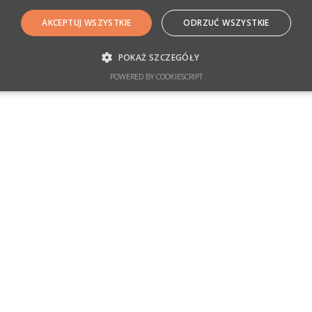
AKCEPTUJ WSZYSTKIE
ODRZUĆ WSZYSTKIE
POKAŻ SZCZEGÓŁY
POWERED BY COOKIESCRIPT