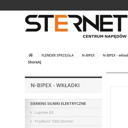
FLENDER SPRZĘGŁA
N-BIPEX
N-BIPEX - wkład
ShoreA]
N-BIPEX - WKŁADKI
SIEMENS SILNIKI ELEKTRYCZNE
Łapowe B3
Prędkość 1000 obr/min