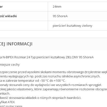
ar
24mm
ość wkładki
95 ShoreA
pierścień kształtowy zielony
CEJ INFORMACJI
a N-BIPEX Rozmiar:24 Typ:pierścień kształtowy ZIELONY 95 ShoreA
niejsze cechy
zpieczenie przed wysokimi skokami momentu obrotowego (trzykrotnie więk
ntu występujących np. podczas rozruchu silników asynchronicznych.
a w zakresie temperatur od –50 °C do +100 °C.
onały stosunek ceny do wydajności we wszystkich rozmiarach sprzęgieł.
kiej jakości elastomery, które zapewniają równomierne rozłożenie obciąże
unkach.
iwość stosowania wkładek o różnych stopniach twardości.
yfikat ATEX.
ość rozłączania.