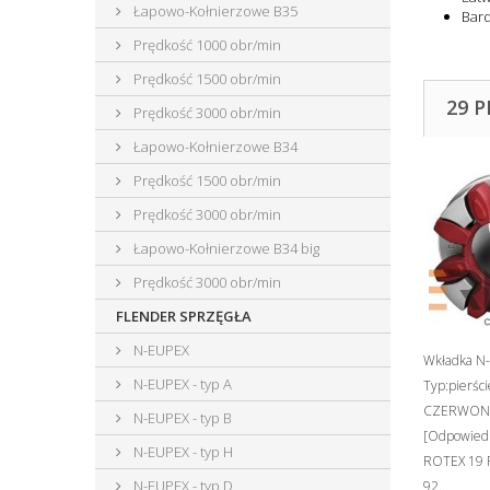
Łapowo-Kołnierzowe B35
Bard
Prędkość 1000 obr/min
Prędkość 1500 obr/min
29 
Prędkość 3000 obr/min
Łapowo-Kołnierzowe B34
Prędkość 1500 obr/min
Prędkość 3000 obr/min
Łapowo-Kołnierzowe B34 big
Prędkość 3000 obr/min
FLENDER SPRZĘGŁA
N-EUPEX
Wkładka N-
N-EUPEX - typ A
Typ:pierści
CZERWONY
N-EUPEX - typ B
[Odpowiedn
N-EUPEX - typ H
ROTEX 19
N-EUPEX - typ D
92...