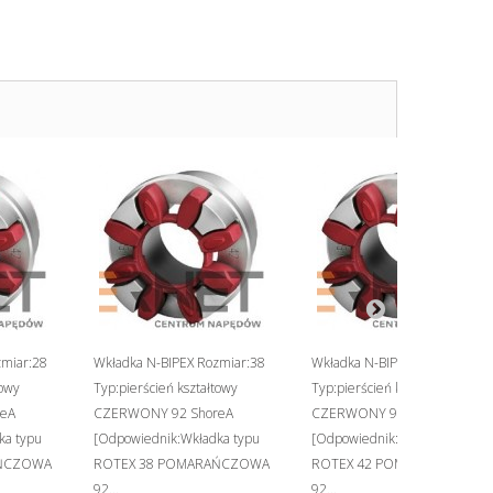
zmiar:28
Wkładka N-BIPEX Rozmiar:38
Wkładka N-BIPEX Rozmiar:42
towy
Typ:pierścień kształtowy
Typ:pierścień kształtowy
eA
CZERWONY 92 ShoreA
CZERWONY 92 ShoreA
ka typu
[Odpowiednik:Wkładka typu
[Odpowiednik:Wkładka typu
AŃCZOWA
ROTEX 38 POMARAŃCZOWA
ROTEX 42 POMARAŃCZOWA
92...
92...