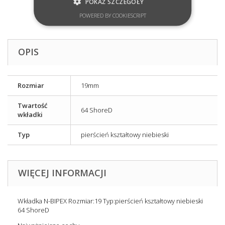
POKAŻ SZCZEGÓŁY
POWERED BY COOKIESCRIPT
OPIS
Rozmiar
19mm
Twartość
64 ShoreD
wkładki
Typ
pierścień kształtowy niebieski
WIĘCEJ INFORMACJI
Wkładka N-BIPEX Rozmiar:19 Typ:pierścień kształtowy niebieski
64 ShoreD