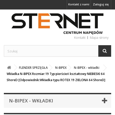
Kontakt z nami
Zaloguj się
Kontakt
Mapa strony
FLENDER SPRZĘGŁA
N-BIPEX
N-BIPEX - wkładki
Wkładka N-BIPEX Rozmiar:19 Typ:pierścień kształtowy NIEBIESKI 64
ShoreD [Odpowiednik:Wkładka typu ROTEX 19 ZIELONA 64 ShoreD]
N-BIPEX - WKŁADKI