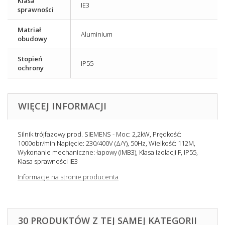
Klasa
IE3
sprawności
Matriał
Aluminium
obudowy
Stopień
IP55
ochrony
WIĘCEJ INFORMACJI
Silnik trójfazowy prod. SIEMENS - Moc: 2,2kW, Prędkość:
1000obr/min Napięcie: 230/400V (Δ/Y), 50Hz, Wielkość: 112M,
Wykonanie mechaniczne: łapowy (IMB3), Klasa izolacji F, IP55,
Klasa sprawności IE3
Informacje na stronie producenta
30 PRODUKTÓW Z TEJ SAMEJ KATEGORII