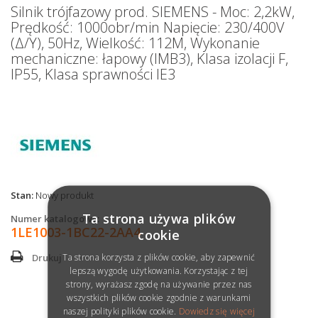
Silnik trójfazowy prod. SIEMENS - Moc: 2,2kW,
Prędkość: 1000obr/min Napięcie: 230/400V
(Δ/Y), 50Hz, Wielkość: 112M, Wykonanie
mechaniczne: łapowy (IMB3), Klasa izolacji F,
IP55, Klasa sprawności IE3
Stan:
Nowy produkt
Ta strona używa plików
Numer katalogowy:
1LE1003-1BC22-2AA4
cookie
Ta strona korzysta z plików cookie, aby zapewnić
Drukuj
lepszą wygodę użytkowania. Korzystając z tej
strony, wyrażasz zgodę na używanie przez nas
wszystkich plików cookie zgodnie z warunkami
naszej polityki plików cookie.
Dowiedz się więcej