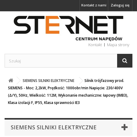
Kontakt z nami
Zaloguj się
Kontakt
Mapa strony
SIEMENS SILNIKI ELEKTRYCZNE
Silnik trójfazowy prod.
SIEMENS - Moc: 2,2kW, Prędkość: 1000obr/min Napięcie: 230/400V
(Δ/Y), 50Hz, Wielkość: 112M, Wykonanie mechaniczne: łapowy (IMB3),
Klasa izolacji F, IP55, Klasa sprawności IE3
SIEMENS SILNIKI ELEKTRYCZNE