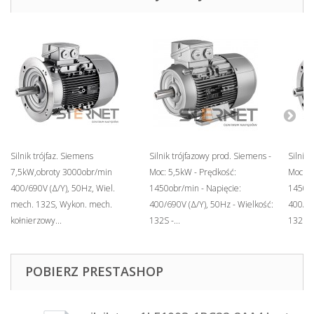
Silnik trójfaz. Siemens
Silnik trójfazowy prod. Siemens -
Silnik 
7,5kW,obroty 3000obr/min
Moc: 5,5kW - Prędkość:
Moc: 5
400/690V (Δ/Y), 50Hz, Wiel.
1450obr/min - Napięcie:
1450ob
mech. 132S, Wykon. mech.
400/690V (Δ/Y), 50Hz - Wielkość:
400/69
kołnierzowy...
132S -...
132S -.
POBIERZ PRESTASHOP