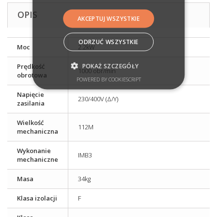
OPIS
AKCEPTUJ WSZYSTKIE
ODRZUĆ WSZYSTKIE
Moc
2.2kW
POKAŻ SZCZEGÓŁY
Prędkość
1000 obr/min
obrotowa
POWERED BY COOKIESCRIPT
Napięcie
230/400V (Δ/Y)
zasilania
Wielkość
112M
mechaniczna
Wykonanie
IMB3
mechaniczne
Masa
34kg
Klasa izolacji
F