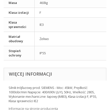
Masa
460kg
Klasa izolacji
F
Klasa
IE3
sprawności
Matriał
Żeliwo
obudowy
Stopień
IP55
ochrony
WIĘCEJ INFORMACJI
Silnik trójfazowy prod. SIEMENS - Moc: 45kW, Prędkość:
1000obr/min Napięcie: 400/690V (Δ/Y), 50Hz, Wielkość: 280S,
Wykonanie mechaniczne: łapowy (IMB3), Klasa izolacji F, IP55,
Klasa sprawności IE2
Informacje na stronie producenta