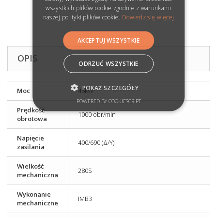
wszystkich plików cookie zgodnie z warunkami
naszej polityki plików cookie.
Dowiedz się więcej
AKCEPTUJ WSZYSTKIE
OPIS
ODRZUĆ WSZYSTKIE
POKAŻ SZCZEGÓŁY
Moc
45kW
POWERED BY COOKIESCRIPT
Prędkość
1000 obr/min
obrotowa
Napięcie
400/690 (Δ/Y)
zasilania
Wielkość
280S
mechaniczna
Wykonanie
IMB3
mechaniczne