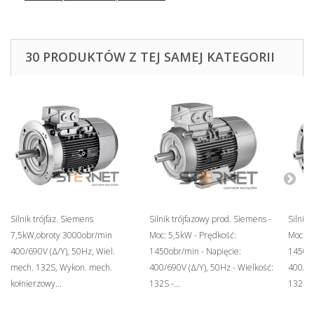
30 PRODUKTÓW Z TEJ SAMEJ KATEGORII
Silnik trójfaz. Siemens
Silnik trójfazowy prod. Siemens -
Silnik 
7,5kW,obroty 3000obr/min
Moc: 5,5kW - Prędkość:
Moc: 5
400/690V (Δ/Y), 50Hz, Wiel.
1450obr/min - Napięcie:
1450ob
mech. 132S, Wykon. mech.
400/690V (Δ/Y), 50Hz - Wielkość:
400/69
kołnierzowy...
132S -...
132S -.