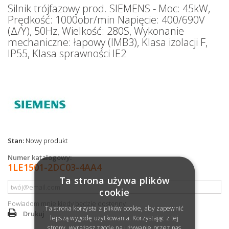
Silnik trójfazowy prod. SIEMENS - Moc: 45kW,
Prędkość: 1000obr/min Napięcie: 400/690V
(Δ/Y), 50Hz, Wielkość: 280S, Wykonanie
mechaniczne: łapowy (IMB3), Klasa izolacji F,
IP55, Klasa sprawności IE2
Stan:
Nowy produkt
Numer katalogowy:
1LE1501-2DC03-4AA4
Ta strona używa plików
cookie
Powiadom mnie kiedy będzie dostępny
Ta strona korzysta z plików cookie, aby zapewnić
Drukuj
lepszą wygodę użytkowania. Korzystając z tej
strony, wyrażasz zgodę na używanie przez nas