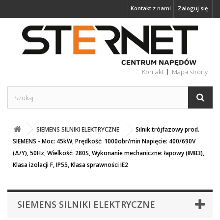
Kontakt z nami
Zaloguj się
Kontakt
Mapa strony
SIEMENS SILNIKI ELEKTRYCZNE
Silnik trójfazowy prod.
SIEMENS - Moc: 45kW, Prędkość: 1000obr/min Napięcie: 400/690V
(Δ/Y), 50Hz, Wielkość: 280S, Wykonanie mechaniczne: łapowy (IMB3),
Klasa izolacji F, IP55, Klasa sprawności IE2
SIEMENS SILNIKI ELEKTRYCZNE