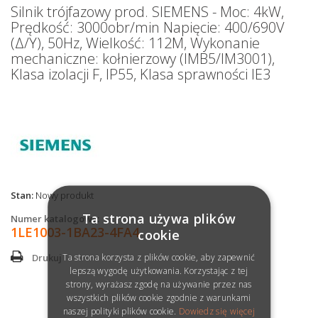
Silnik trójfazowy prod. SIEMENS - Moc: 4kW,
Prędkość: 3000obr/min Napięcie: 400/690V
(Δ/Y), 50Hz, Wielkość: 112M, Wykonanie
mechaniczne: kołnierzowy (IMB5/IM3001),
Klasa izolacji F, IP55, Klasa sprawności IE3
Stan:
Nowy produkt
Ta strona używa plików
Numer katalogowy:
1LE1003-1BA23-4FA4
cookie
Ta strona korzysta z plików cookie, aby zapewnić
Drukuj
lepszą wygodę użytkowania. Korzystając z tej
strony, wyrażasz zgodę na używanie przez nas
wszystkich plików cookie zgodnie z warunkami
naszej polityki plików cookie.
Dowiedz się więcej