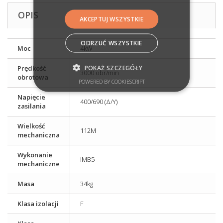
OPIS
AKCEPTUJ WSZYSTKIE
ODRZUĆ WSZYSTKIE
Moc
4kW
POKAŻ SZCZEGÓŁY
Prędkość
3000 obr/min
obrotowa
POWERED BY COOKIESCRIPT
Napięcie
400/690 (Δ/Y)
zasilania
Wielkość
112M
mechaniczna
Wykonanie
IMB5
mechaniczne
Masa
34kg
Klasa izolacji
F