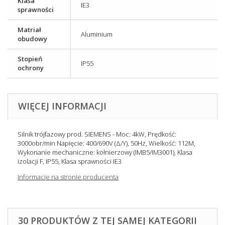
Klasa
IE3
sprawności
Matriał
Aluminium
obudowy
Stopień
IP55
ochrony
WIĘCEJ INFORMACJI
Silnik trójfazowy prod. SIEMENS - Moc: 4kW, Prędkość:
3000obr/min Napięcie: 400/690V (Δ/Y), 50Hz, Wielkość: 112M,
Wykonanie mechaniczne: kołnierzowy (IMB5/IM3001), Klasa
izolacji F, IP55, Klasa sprawności IE3
Informacje na stronie producenta
30 PRODUKTÓW Z TEJ SAMEJ KATEGORII