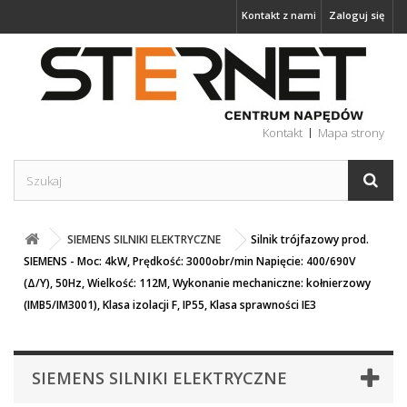
Kontakt z nami
Zaloguj się
Kontakt
Mapa strony
SIEMENS SILNIKI ELEKTRYCZNE
Silnik trójfazowy prod.
SIEMENS - Moc: 4kW, Prędkość: 3000obr/min Napięcie: 400/690V
(Δ/Y), 50Hz, Wielkość: 112M, Wykonanie mechaniczne: kołnierzowy
(IMB5/IM3001), Klasa izolacji F, IP55, Klasa sprawności IE3
SIEMENS SILNIKI ELEKTRYCZNE