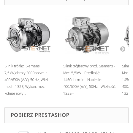
Silnik trójfaz. Siemens
Silnik trójfazowy prod. Siemens -
Silnik 
7,5kW,obroty 3000obr/min
Moc: 5,5kW - Prędkość:
Moc: 5
400/690V (Δ/Y), 50Hz, Wiel.
1450obr/min - Napięcie:
1450ob
mech. 132S, Wykon. mech.
400/690V (Δ/Y), 50Hz - Wielkość:
400/69
kołnierzowy...
132S -...
132S -.
POBIERZ PRESTASHOP