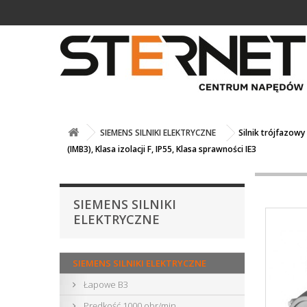
SIEMENS SILNIKI ELEKTRYCZNE
Silnik trójfazow
(IMB3), Klasa izolacji F, IP55, Klasa sprawności IE3
SIEMENS SILNIKI
ELEKTRYCZNE
SIEMENS SILNIKI ELEKTRYCZNE
Łapowe B3
Prędkość 1000 obr/min