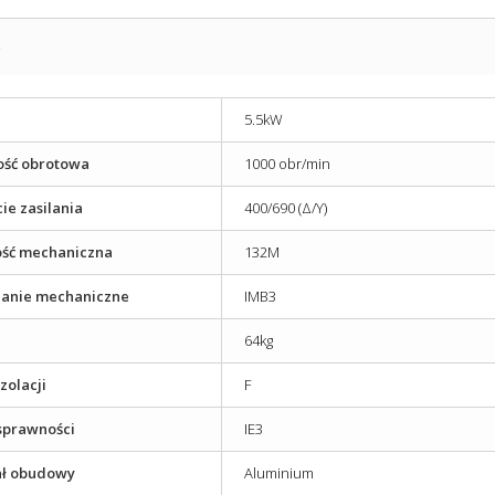
S
5.5kW
ość obrotowa
1000 obr/min
ie zasilania
400/690 (Δ/Y)
ość mechaniczna
132M
anie mechaniczne
IMB3
64kg
izolacji
F
sprawności
IE3
ał obudowy
Aluminium