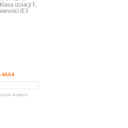
lasa izolacji F,
awności IE3
-4AA4
będzie dostępny