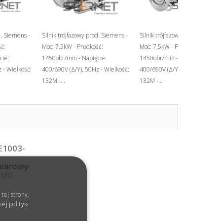
d. Siemens -
Silnik trójfazowy prod. Siemens -
Silnik trójfazowy prod. Siemens
ć:
Moc: 7,5kW - Prędkość:
Moc: 7,5kW - Prędkość:
cie:
1450obr/min - Napięcie:
1450obr/min - Napięcie:
 - Wielkość:
400/690V (Δ/Y), 50Hz - Wielkość:
400/690V (Δ/Y), 50Hz - Wielko
132M -...
132M -...
LE1003-
miarowy
8kB)
tej strony,
ej polityki