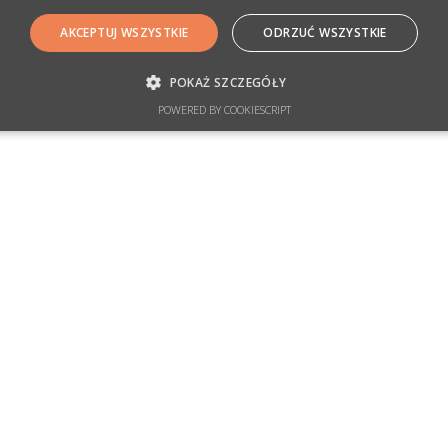
AKCEPTUJ WSZYSTKIE
ODRZUĆ WSZYSTKIE
POKAŻ SZCZEGÓŁY
POWERED BY COOKIESCRIPT