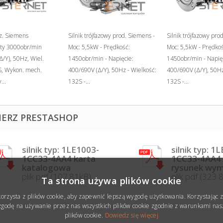
faz. Siemens
Silnik trójfazowy prod. Siemens -
Silnik trójfazowy pro
ty 3000obr/min
Moc: 5,5kW - Prędkość:
Moc: 5,5kW - Prędkoś
/Y), 50Hz, Wiel.
1450obr/min - Napięcie:
1450obr/min - Napię
, Wykon. mech.
400/690V (Δ/Y), 50Hz - Wielkość:
400/690V (Δ/Y), 50Hz
...
132S -...
132S -...
IERZ PRESTASHOP
silnik typ: 1LE1003-
silnik typ: 1
1CC33-4AA4 karta
1CC33-4AA4
katalogowa
rysunek wy
plik pdf (107.81kB)
plik pdf (323.
Ta strona używa plików cookie
korzysta z plików cookie, aby zapewnić lepszą wygodę użytkowania. Korzystając z 
godę na używanie przez nas wszystkich plików cookie zgodnie z warunkami nasz
plików cookie.
Dowiedz się więcej