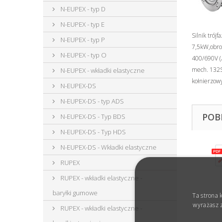
N-EUPEX - typ D
N-EUPEX - typ E
Silnik trój
N-EUPEX - typ P
7,5kW,obro
N-EUPEX - typ O
400/690V (Δ
mech. 132S
N-EUPEX - wkładki elastyczne
kołnierzowy
N-EUPEX-DS
N-EUPEX-DS - typ ADS
POB
N-EUPEX-DS - Typ BDS
N-EUPEX-DS - Typ HDS
N-EUPEX-DS - Wkładki elastyczne
RUPEX
RUPEX - wkładki elastyczne -
baryłki gumowe
Ta strona 
wyrażasz z
RUPEX - wkładki elastyczne -